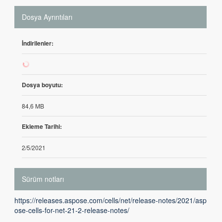
Dosya Ayrıntıları
İndirilenler:
44
Dosya boyutu:
84,6 MB
Ekleme Tarihi:
2/5/2021
Sürüm notları
https://releases.aspose.com/cells/net/release-notes/2021/asp
ose-cells-for-net-21-2-release-notes/