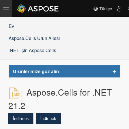
Gezinmeyi
Türkçe
değiştir
Ev
Aspose.Cells Ürün Ailesi
.NET için Aspose.Cells
Toggle
Ürünlerimize göz atın
navigat
Aspose.Cells for .NET
21.2
İndirmek
İndirmek