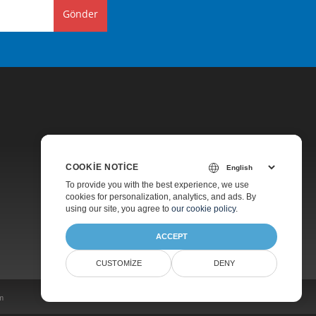
Gönder
COOKIE NOTICE
Fiyatlandırma
To provide you with the best experience, we use
cookies for personalization, analytics, and ads. By
Ücretli Destek
using our site, you agree to
our cookie policy
.
Hakkında
ACCEPT
CUSTOMIZE
DENY
im