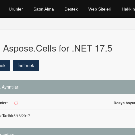
Ürünler
Satın Alma
Destek
Web Siteleri
Hakkı
Aspose.Cells for .NET 17.5
mek
İndirmek
Ayrıntıları
enler:
Dosya boyut
115
 Tarihi:
5/16/2017
 notları