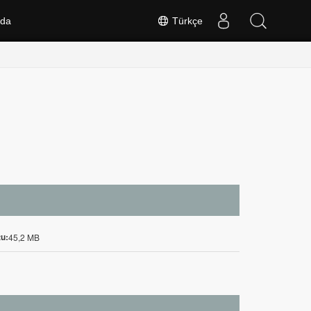
nda
Türkçe
u:
45,2 MB