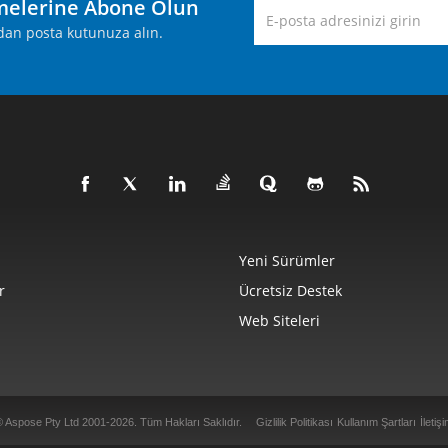
melerine Abone Olun
rudan posta kutunuza alın.
Yeni Sürümler
r
Ücretsiz Destek
Web Siteleri
© Aspose Pty Ltd 2001-2026.
Tüm Hakları Saklıdır.
Gizlilik Politikası
Kullanım Şartları
İletiş