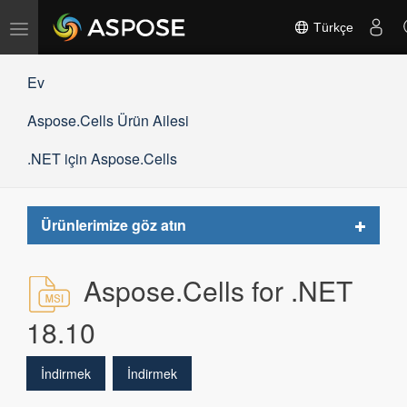
Gezinmeyi
Türkçe
değiştir
Ev
Aspose.Cells Ürün Ailesi
.NET için Aspose.Cells
Toggle
Ürünlerimize göz atın
navigat
Aspose.Cells for .NET
18.10
İndirmek
İndirmek