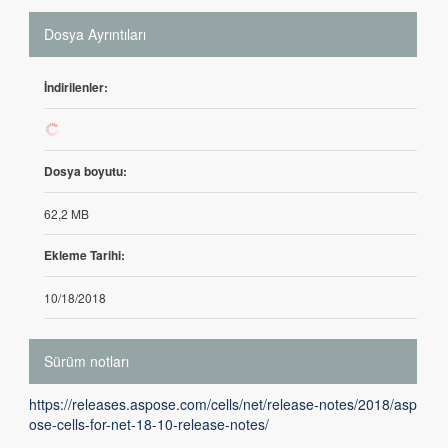
Dosya Ayrıntıları
İndirilenler:
100
Dosya boyutu:
62,2 MB
Ekleme Tarihi:
10/18/2018
Sürüm notları
https://releases.aspose.com/cells/net/release-notes/2018/asp
ose-cells-for-net-18-10-release-notes/