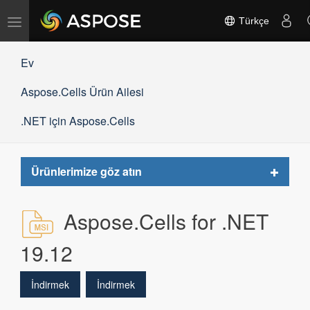
Gezinmeyi
Türkçe
değiştir
Ev
Aspose.Cells Ürün Ailesi
.NET için Aspose.Cells
Toggle
Ürünlerimize göz atın
navigat
Aspose.Cells for .NET
19.12
İndirmek
İndirmek