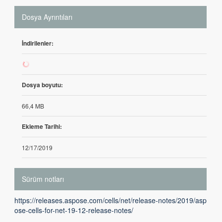
Dosya Ayrıntıları
İndirilenler:
60
Dosya boyutu:
66,4 MB
Ekleme Tarihi:
12/17/2019
Sürüm notları
https://releases.aspose.com/cells/net/release-notes/2019/asp
ose-cells-for-net-19-12-release-notes/