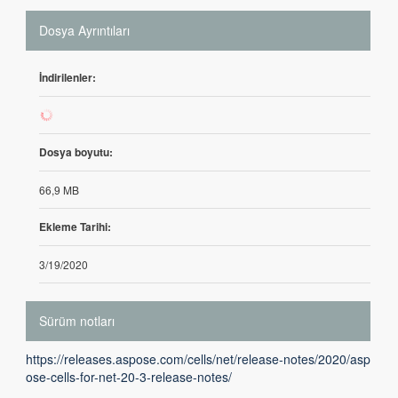
Dosya Ayrıntıları
İndirilenler:
98
Dosya boyutu:
66,9 MB
Ekleme Tarihi:
3/19/2020
Sürüm notları
https://releases.aspose.com/cells/net/release-notes/2020/asp
ose-cells-for-net-20-3-release-notes/