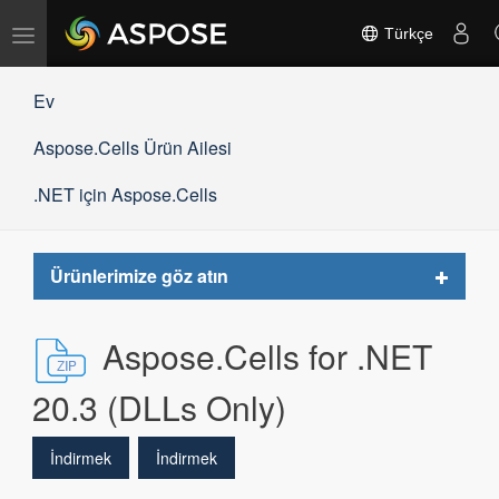
Gezinmeyi
Türkçe
değiştir
Ev
Aspose.Cells Ürün Ailesi
.NET için Aspose.Cells
Toggle
Ürünlerimize göz atın
navigat
Aspose.Cells for .NET
20.3 (DLLs Only)
İndirmek
İndirmek