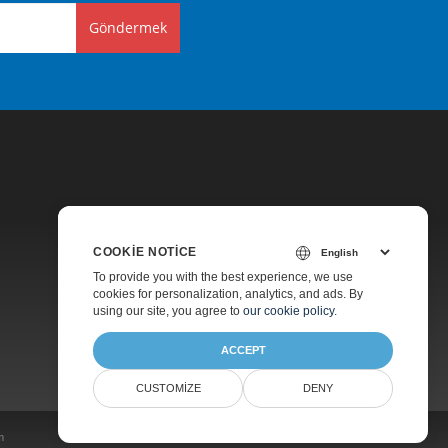
Göndermek
COOKIE NOTICE
Fiyatlandırma
To provide you with the best experience, we use
cookies for personalization, analytics, and ads. By
Ücretsiz Danışmanlık
using our site, you agree to
our cookie policy
.
Hakkında
ACCEPT
CUSTOMIZE
DENY
m