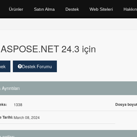
Ürünler
Satın Alma
Destek
Web Siteleri
Hakkı
ASPOSE.NET 24.3 için
mek
Destek Forumu
Ayrıntıları
eks:
Dosya boyut
1338
 Tarihi:
March 08, 2024
 notları