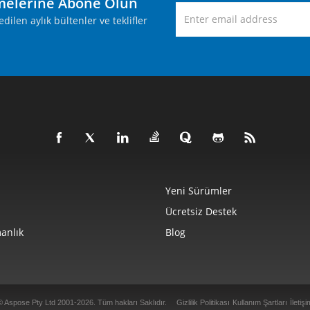
melerine Abone Olun
ilen aylık bültenler ve teklifler
Yeni Sürümler
Ücretsiz Destek
anlık
Blog
© Aspose Pty Ltd 2001-2026. Tüm hakları Saklıdır.
Gizlilik Politikası
Kullanım Şartları
İletişi