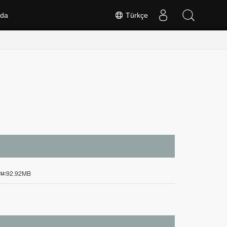
nda
Türkçe
u:
92.92MB