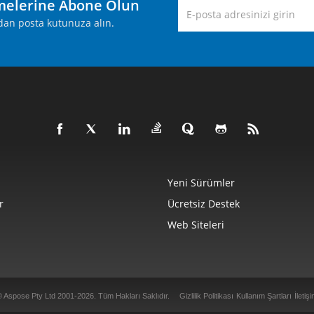
melerine Abone Olun
rudan posta kutunuza alın.
Yeni Sürümler
r
Ücretsiz Destek
Web Siteleri
© Aspose Pty Ltd 2001-2026.
Tüm Hakları Saklıdır.
Gizlilik Politikası
Kullanım Şartları
İletiş