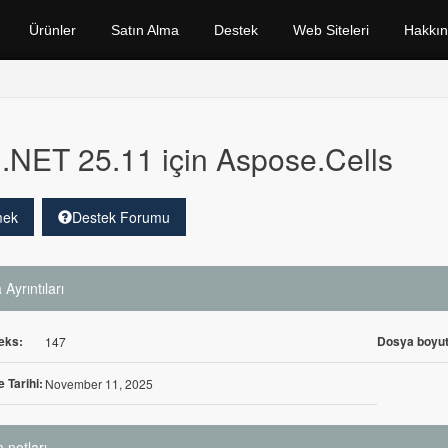
Ürünler
Satın Alma
Destek
Web Siteleri
Hakkı
.NET 25.11 için Aspose.Cells
mek
Destek Forumu
Ayrıntıları
eks:
Dosya boyut
147
 Tarihi:
November 11, 2025
 notları