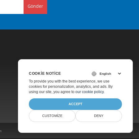
Gönder
COOKIE NOTICE
Fiyatlandırma
To provide you with the best experience, we use
cookies for personalization, analytics, and ads. By
Ücretli Destek
using our site, you agree to
our cookie policy
.
Hakkında
ACCEPT
CUSTOMIZE
DENY
im