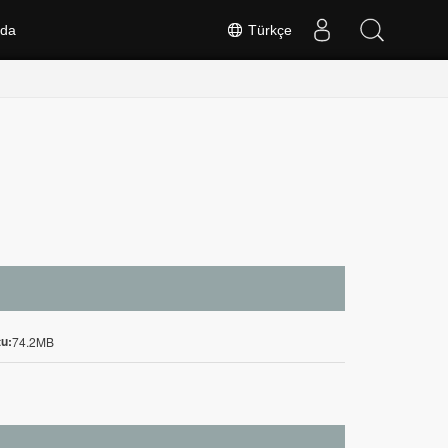
nda
Türkçe
u:
74.2MB