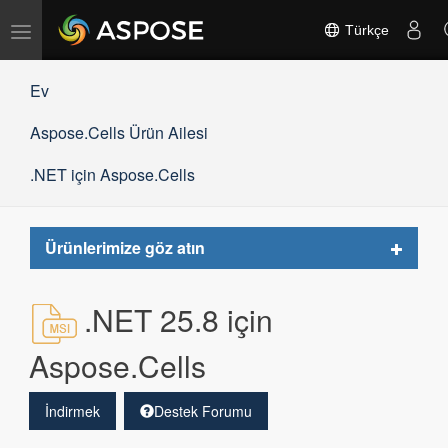
Gezinmeyi
Türkçe
değiştir
Ev
Aspose.Cells Ürün Ailesi
.NET için Aspose.Cells
Toggle
Ürünlerimize göz atın
navigat
.NET 25.8 için
Aspose.Cells
İndirmek
Destek Forumu