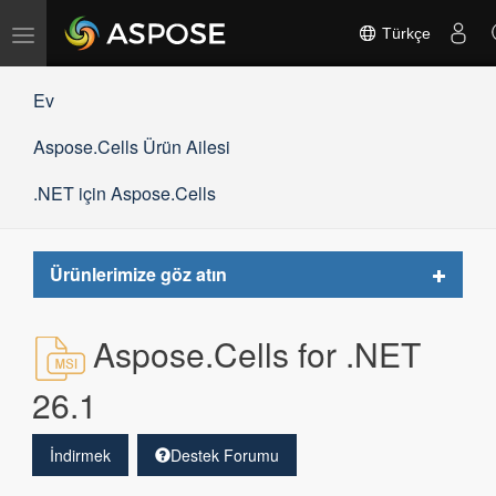
Gezinmeyi
Türkçe
değiştir
Ev
Aspose.Cells Ürün Ailesi
.NET için Aspose.Cells
Toggle
Ürünlerimize göz atın
navigat
Aspose.Cells for .NET
26.1
İndirmek
Destek Forumu