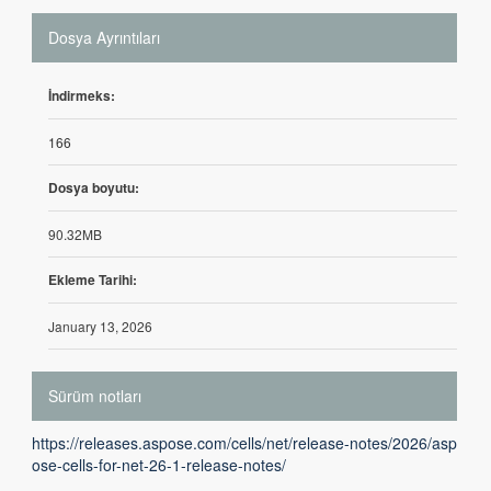
Dosya Ayrıntıları
İndirmeks:
166
Dosya boyutu:
90.32MB
Ekleme Tarihi:
January 13, 2026
Sürüm notları
https://releases.aspose.com/cells/net/release-notes/2026/asp
ose-cells-for-net-26-1-release-notes/