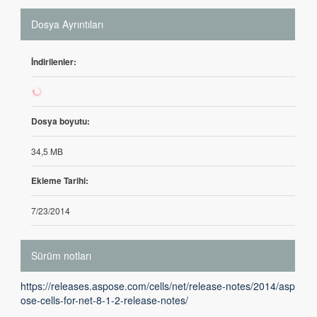
Dosya Ayrıntıları
İndirilenler:
813
Dosya boyutu:
34,5 MB
Ekleme Tarihi:
7/23/2014
Sürüm notları
https://releases.aspose.com/cells/net/release-notes/2014/asp
ose-cells-for-net-8-1-2-release-notes/