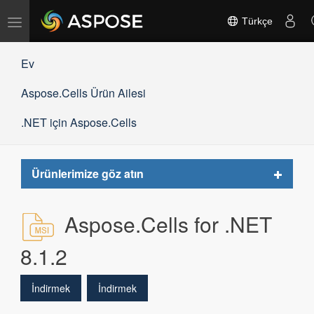
Gezinmeyi
Türkçe
değiştir
Ev
Aspose.Cells Ürün Ailesi
.NET için Aspose.Cells
Toggle
Ürünlerimize göz atın
navigat
Aspose.Cells for .NET
8.1.2
İndirmek
İndirmek