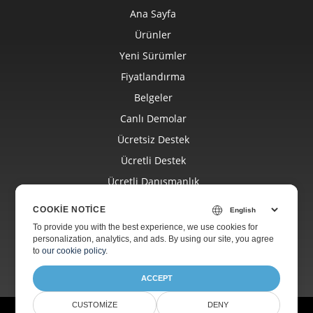
Ana Sayfa
Ürünler
Yeni Sürümler
Fiyatlandırma
Belgeler
Canlı Demolar
Ücretsiz Destek
Ücretli Destek
Ücretli Danışmanlık
Blog
COOKIE NOTICE
Web Siteleri
To provide you with the best experience, we use cookies for
personalization, analytics, and ads. By using our site, you agree
Hakkında
to
our cookie policy
.
ACCEPT
CUSTOMIZE
DENY