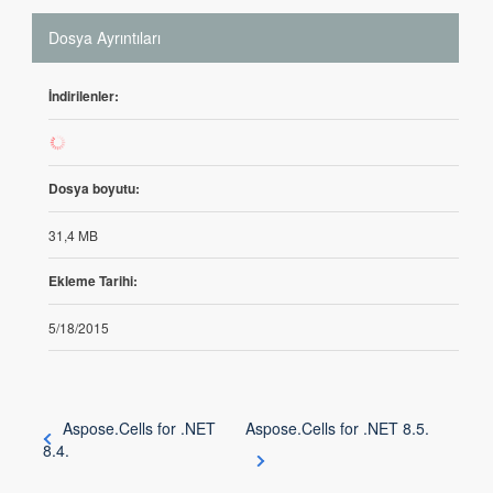
Dosya Ayrıntıları
İndirilenler:
375
Dosya boyutu:
31,4 MB
Ekleme Tarihi:
5/18/2015
Aspose.Cells for .NET
Aspose.Cells for .NET 8.5.
8.4.