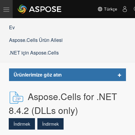
Gezinmeyi
Türkçe
değiştir
Ev
Aspose.Cells Ürün Ailesi
.NET için Aspose.Cells
Toggle
Ürünlerimize göz atın
navigat
Aspose.Cells for .NET
8.4.2 (DLLs only)
İndirmek
İndirmek