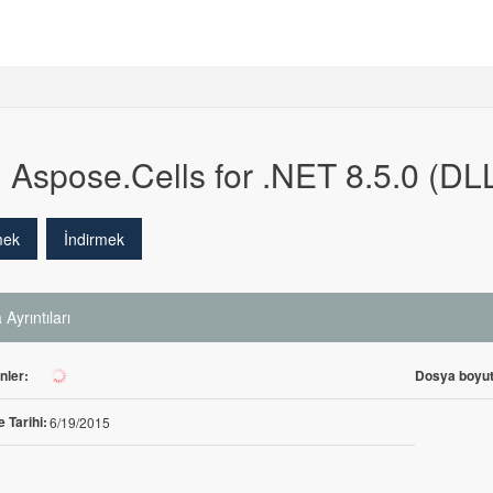
Aspose.Cells for .NET 8.5.0 (DLL
mek
İndirmek
Ayrıntıları
enler:
Dosya boyut
319
 Tarihi:
6/19/2015