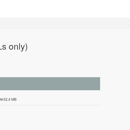
s only)
u:
32,4 MB