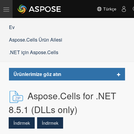
Gezinmeyi
Türkçe
değiştir
Ev
Aspose.Cells Ürün Ailesi
.NET için Aspose.Cells
Toggle
Ürünlerimize göz atın
navigat
Aspose.Cells for .NET
8.5.1 (DLLs only)
İndirmek
İndirmek