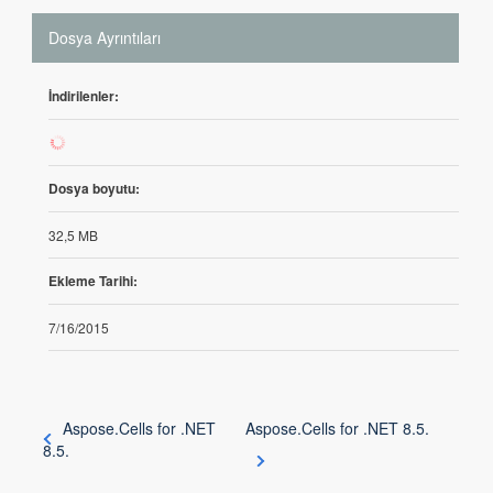
Dosya Ayrıntıları
İndirilenler:
269
Dosya boyutu:
32,5 MB
Ekleme Tarihi:
7/16/2015
Aspose.Cells for .NET
Aspose.Cells for .NET 8.5.
8.5.