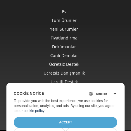
Ev
Tüm Ürünler
Yeni Sürümler
Fiyatlandırma
Dokümanlar
Canlı Demolar
Ücretsiz Destek
Ücretsiz Danışmanlık
Ücretli Destek
Ücretli Danışmanlık
COOKIE NOTICE
Blog
To provide you with the best experience, we use cookies for
personalization, analytics, and ads. By using our site, you agree
Hakkında
to
our cookie policy
.
ACCEPT