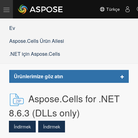
Gezinmeyi
Türkçe
değiştir
Ev
Aspose.Cells Ürün Ailesi
.NET için Aspose.Cells
Toggle
Ürünlerimize göz atın
navigat
Aspose.Cells for .NET
8.6.3 (DLLs only)
İndirmek
İndirmek