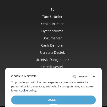
Ev
Tüm Ürünler
Yeni Sürümler
Fiyatlandırma
Dokümanlar
Canlı Demolar
Ücretsiz Destek
Ücretsiz Danışmanlık
Ücretli Destek
Ücretli Danışmanlık
COOKIE NOTICE
Blog
To provide you with the best experience, we use cookies for
personalization, analytics, and ads. By using our site, you agree
Hakkında
to
our cookie policy
.
ACCEPT