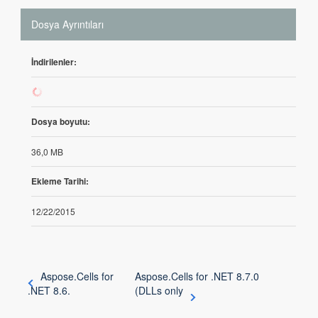
Dosya Ayrıntıları
İndirilenler:
362
Dosya boyutu:
36,0 MB
Ekleme Tarihi:
12/22/2015
Aspose.Cells for
Aspose.Cells for .NET 8.7.0
.NET 8.6.
(DLLs only