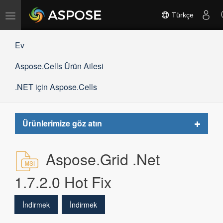
Gezinmeyi
Türkçe
değiştir
Ev
Aspose.Cells Ürün Ailesi
.NET için Aspose.Cells
Toggle
Ürünlerimize göz atın
navigat
Aspose.Grid .Net
1.7.2.0 Hot Fix
İndirmek
İndirmek