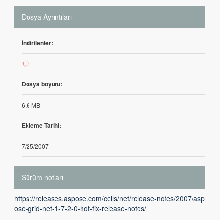
Dosya Ayrıntıları
İndirilenler:
1
Dosya boyutu:
6,6 MB
Ekleme Tarihi:
7/25/2007
Sürüm notları
https://releases.aspose.com/cells/net/release-notes/2007/asp
ose-grid-net-1-7-2-0-hot-fix-release-notes/