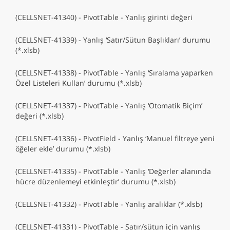
(CELLSNET-41340) - PivotTable - Yanlış girinti değeri
(CELLSNET-41339) - Yanlış ‘Satır/Sütun Başlıkları’ durumu
(*.xlsb)
(CELLSNET-41338) - PivotTable - Yanlış ‘Sıralama yaparken
Özel Listeleri Kullan’ durumu (*.xlsb)
(CELLSNET-41337) - PivotTable - Yanlış ‘Otomatik Biçim’
değeri (*.xlsb)
(CELLSNET-41336) - PivotField - Yanlış ‘Manuel filtreye yeni
öğeler ekle’ durumu (*.xlsb)
(CELLSNET-41335) - PivotTable - Yanlış ‘Değerler alanında
hücre düzenlemeyi etkinleştir’ durumu (*.xlsb)
(CELLSNET-41332) - PivotTable - Yanlış aralıklar (*.xlsb)
(CELLSNET-41331) - PivotTable - Satır/sütun için yanlış