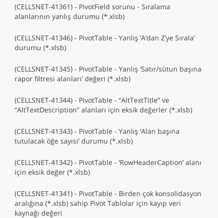
(CELLSNET-41361) - PivotField sorunu - Sıralama
alanlarının yanlış durumu (*.xlsb)
(CELLSNET-41346) - PivotTable - Yanlış ‘A’dan Z’ye Sırala’
durumu (*.xlsb)
(CELLSNET-41345) - PivotTable - Yanlış ‘Satır/sütun başına
rapor filtresi alanları’ değeri (*.xlsb)
(CELLSNET-41344) - PivotTable - “AltTextTitle” ve
“AltTextDescription” alanları için eksik değerler (*.xlsb)
(CELLSNET-41343) - PivotTable - Yanlış ‘Alan başına
tutulacak öğe sayısı’ durumu (*.xlsb)
(CELLSNET-41342) - PivotTable - ‘RowHeaderCaption’ alanı
için eksik değer (*.xlsb)
(CELLSNET-41341) - PivotTable - Birden çok konsolidasyon
aralığına (*.xlsb) sahip Pivot Tablolar için kayıp veri
kaynağı değeri