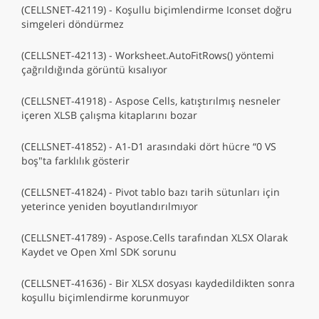
(CELLSNET-42119) - Koşullu biçimlendirme Iconset doğru
simgeleri döndürmez
(CELLSNET-42113) - Worksheet.AutoFitRows() yöntemi
çağrıldığında görüntü kısalıyor
(CELLSNET-41918) - Aspose Cells, katıştırılmış nesneler
içeren XLSB çalışma kitaplarını bozar
(CELLSNET-41852) - A1-D1 arasındaki dört hücre “0 VS
boş"ta farklılık gösterir
(CELLSNET-41824) - Pivot tablo bazı tarih sütunları için
yeterince yeniden boyutlandırılmıyor
(CELLSNET-41789) - Aspose.Cells tarafından XLSX Olarak
Kaydet ve Open Xml SDK sorunu
(CELLSNET-41636) - Bir XLSX dosyası kaydedildikten sonra
koşullu biçimlendirme korunmuyor