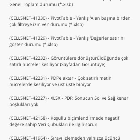
Genel Toplam durumu (*.xlsb)
(CELLSNET-41330) - PivotTable - Yanlış ‘Alan başına birden
çok filtreye izin ver’ durumu (*.xlsb)
(CELLSNET-41329) - PivotTable - Yanlış ‘Değerler satırını
göster’ durumu (*.xlsb)
(CELLSNET-42232) - Görüntülere dönüştürüldüğünde çok
satırlı hücreler kesiliyor (Sayfadan Görüntüye)
(CELLSNET-42231) - PDF’e aktar - Çok satırlı metin
hücrelerde kesiliyor ve üst üste biniyor
(CELLSNET-42227) - XLSX - PDF: Sonucun Sol ve Sağ kenar
boşlukları yok
(CELLSNET-42158) - Koşullu biçimlendirmede negatif
değere sahip Veri Çubukları ile ilgili sorun
(CELLSNET-41964) - Sırayı izlemeden yalnızca üçüncü