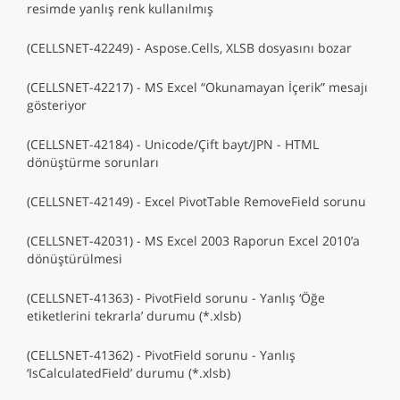
resimde yanlış renk kullanılmış
(CELLSNET-42249) - Aspose.Cells, XLSB dosyasını bozar
(CELLSNET-42217) - MS Excel “Okunamayan İçerik” mesajı
gösteriyor
(CELLSNET-42184) - Unicode/Çift bayt/JPN - HTML
dönüştürme sorunları
(CELLSNET-42149) - Excel PivotTable RemoveField sorunu
(CELLSNET-42031) - MS Excel 2003 Raporun Excel 2010’a
dönüştürülmesi
(CELLSNET-41363) - PivotField sorunu - Yanlış ‘Öğe
etiketlerini tekrarla’ durumu (*.xlsb)
(CELLSNET-41362) - PivotField sorunu - Yanlış
‘IsCalculatedField’ durumu (*.xlsb)