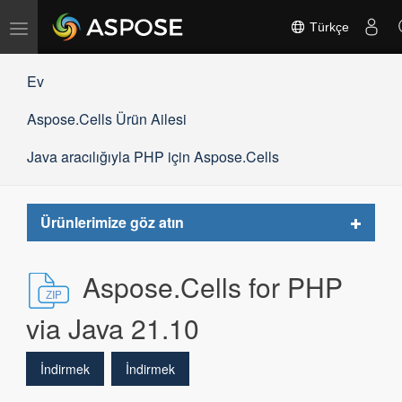
Gezinmeyi
Türkçe
değiştir
Ev
Aspose.Cells Ürün Ailesi
Java aracılığıyla PHP için Aspose.Cells
Toggle
Ürünlerimize göz atın
navigat
Aspose.Cells for PHP
via Java 21.10
İndirmek
İndirmek