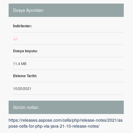
Dosya Ayrıntıları
İndirilenler:
5
Dosya boyutu:
11,4 MB
Ekleme Tarihi:
10/20/2021
Sürüm notları
https://releases.aspose.com/cells/php/release-notes/2021/as
pose-cells-for-php-via-java-21-10-release-notes/