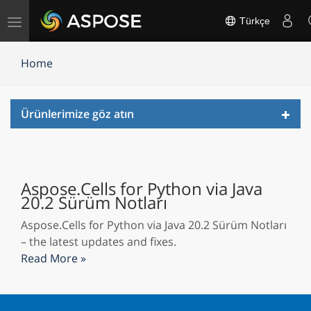
Gezinmeyi
Türkçe
değiştir
Home
Toggl
Ürünlerimize göz atın
navig
Aspose.Cells for Python via Java
20.2 Sürüm Notları
Aspose.Cells for Python via Java 20.2 Sürüm Notları
– the latest updates and fixes.
Read More »