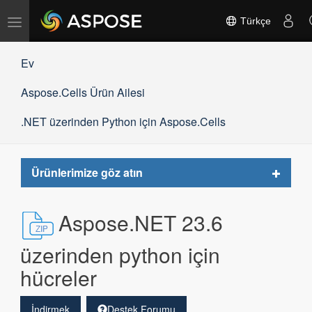
Gezinmeyi
Türkçe
değiştir
Ev
Aspose.Cells Ürün Ailesi
.NET üzerinden Python için Aspose.Cells
Toggle
Ürünlerimize göz atın
navigat
Aspose.NET 23.6
üzerinden python için
hücreler
İndirmek
Destek Forumu