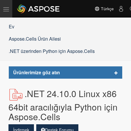
Gezinmeyi
Türkçe
değiştir
Ev
Aspose.Cells Ürün Ailesi
.NET üzerinden Python için Aspose.Cells
Toggle
Ürünlerimize göz atın
navigat
.NET 24.10.0 Linux x86
64bit aracılığıyla Python için
Aspose.Cells
İndirmek
Destek Forumu