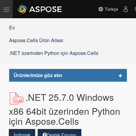
Gezinmeyi
Türkçe
değiştir
Ev
Aspose.Cells Ürün Ailesi
.NET üzerinden Python için Aspose.Cells
Toggle
Ürünlerimize göz atın
navigat
.NET 25.7.0 Windows
x86 64bit üzerinden Python
için Aspose.Cells
İndirmek
Destek Forumu