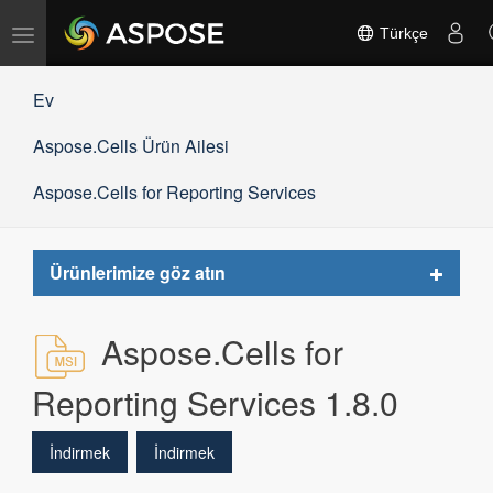
Gezinmeyi
Türkçe
değiştir
Ev
Aspose.Cells Ürün Ailesi
Aspose.Cells for Reporting Services
Toggle
Ürünlerimize göz atın
navigat
Aspose.Cells for
Reporting Services 1.8.0
İndirmek
İndirmek