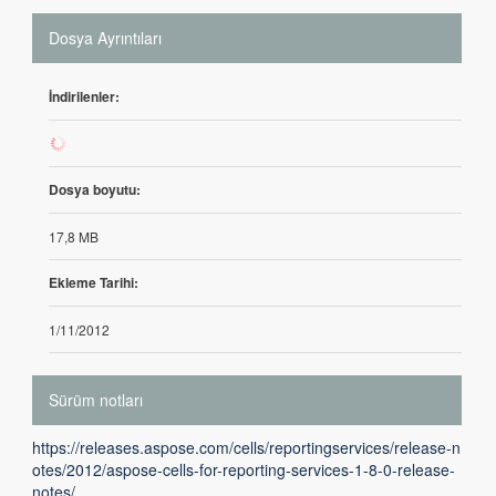
Dosya Ayrıntıları
İndirilenler:
301
Dosya boyutu:
17,8 MB
Ekleme Tarihi:
1/11/2012
Sürüm notları
https://releases.aspose.com/cells/reportingservices/release-n
otes/2012/aspose-cells-for-reporting-services-1-8-0-release-
notes/