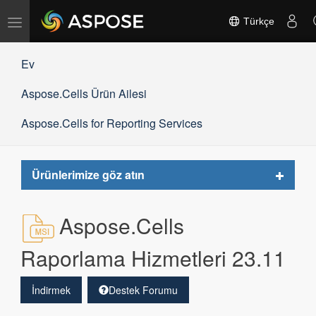
Gezinmeyi
Türkçe
değiştir
Ev
Aspose.Cells Ürün Ailesi
Aspose.Cells for Reporting Services
Toggle
Ürünlerimize göz atın
navigat
Aspose.Cells
Raporlama Hizmetleri 23.11
İndirmek
Destek Forumu