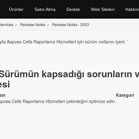
Ürünler
Satın Alma
Destek
Web Siteleri
Hakkı
Services
Release Notes
Release Notes - 2023
fa Aspose.Cells Raporlama Hizmetleri için sürüm notlarını içerir. '
Sürümün kapsadığı sorunların ve
esi
zet
Kategori
pose.Cells Raporlama Hizmetleri çekirdeğini optimize edin.