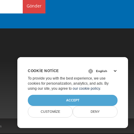
Gönder
COOKIE NOTICE
Fiyatlandırma
To provide you with the best experience, we use
cookies for personalization, analytics, and ads. By
Ücretli Destek
using our site, you agree to
our cookie policy
.
Hakkında
ACCEPT
CUSTOMIZE
DENY
im