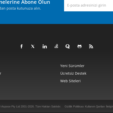
melerine Abone Olun
rudan posta kutunuza alın.
Yeni Sürümler
r
Ücretsiz Destek
Web Siteleri
© Aspose Pty Ltd 2001-2026.
Tüm Hakları Saklıdır.
Gizlilik Politikası
Kullanım Şartları
İletiş