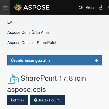
Gezinmeyi
Türkçe
değiştir
Ev
Aspose.Cells Ürün Ailesi
Aspose.Cells for SharePoint
Toggle
Ürünlerimize göz atın
navigat
SharePoint 17.8 için
aspose.cels
İndirmek
Destek Forumu