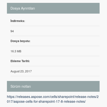
Dosya Ayrıntıları
İndirmeks:
94
Dosya boyutu:
16.3 MB
Ekleme Tarihi:
August 23, 2017
Sürüm notları
https://releases.aspose.com/cells/sharepoint/release-notes/2
017/aspose-cells-for-sharepoint-17-8-release-notes/