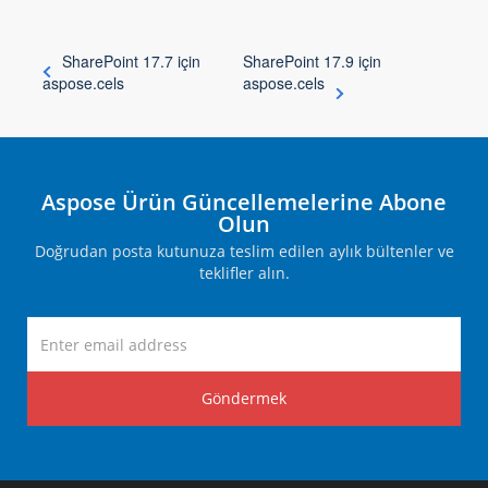
SharePoint 17.7 için
SharePoint 17.9 için
aspose.cels
aspose.cels
Aspose Ürün Güncellemelerine Abone
Olun
Doğrudan posta kutunuza teslim edilen aylık bültenler ve
teklifler alın.
Göndermek