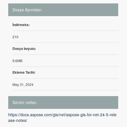
Dosya Ayrıntıları
İndirmeks:
210
Dosya boyutu:
9.6MB
Ekleme Tarihi:
May 31, 2024
Sürüm notları
https://docs.aspose.com/gis/net/aspose-gis-for-net-24-5-rele
ase-notes/