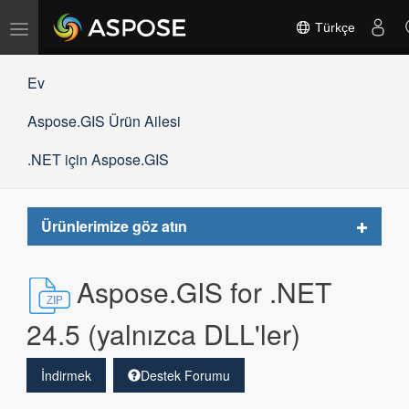
Gezinmeyi
Türkçe
değiştir
Ev
Aspose.GIS Ürün Ailesi
.NET için Aspose.GIS
Toggle
Ürünlerimize göz atın
navigat
Aspose.GIS for .NET
24.5 (yalnızca DLL'ler)
İndirmek
Destek Forumu