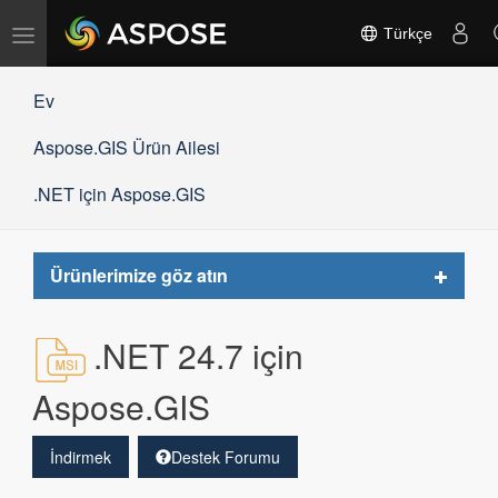
Gezinmeyi
Türkçe
değiştir
Ev
Aspose.GIS Ürün Ailesi
.NET için Aspose.GIS
Toggle
Ürünlerimize göz atın
navigat
.NET 24.7 için
Aspose.GIS
İndirmek
Destek Forumu