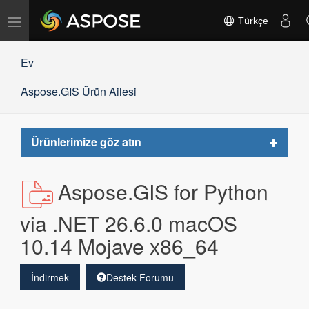
Gezinmeyi
Türkçe
değiştir
Ev
Aspose.GIS Ürün Ailesi
Toggle
Ürünlerimize göz atın
navigat
Aspose.GIS for Python
via .NET 26.6.0 macOS
10.14 Mojave x86_64
İndirmek
Destek Forumu