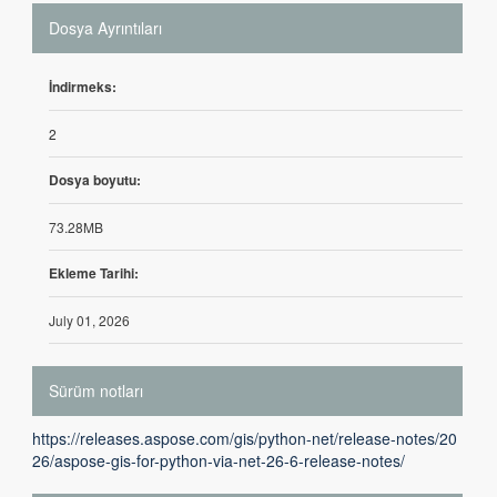
Dosya Ayrıntıları
İndirmeks:
2
Dosya boyutu:
73.28MB
Ekleme Tarihi:
July 01, 2026
Sürüm notları
https://releases.aspose.com/gis/python-net/release-notes/20
26/aspose-gis-for-python-via-net-26-6-release-notes/