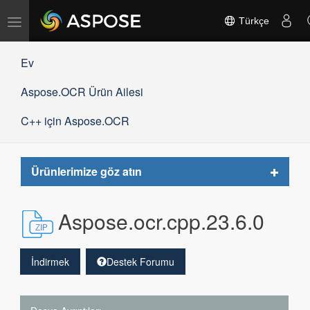
Gezinmeyi
Türkçe
değiştir
Ev
Aspose.OCR Ürün Ailesi
C++ için Aspose.OCR
Toggle
Ürünlerimize göz atın
navigat
Aspose.ocr.cpp.23.6.0
İndirmek
Destek Forumu