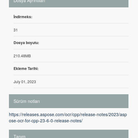
Dosya Ayrıntıları
İndirmeks:
31
Dosya boyutu:
210.48MB
Ekleme Tarihi:
July 01, 2023
Sürüm notları
https://releases.aspose.com/ocr/cpp/release-notes/2023/asp
ose-ocr-for-cpp-23-6-0-release-notes/
Tanım