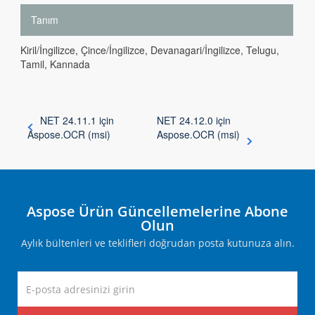
Tanım
Kiril/İngilizce, Çince/İngilizce, Devanagari/İngilizce, Telugu,
Tamil, Kannada
NET 24.11.1 için
NET 24.12.0 için
Aspose.OCR (msi)
Aspose.OCR (msi)
Aspose Ürün Güncellemelerine Abone
Olun
Aylık bültenleri ve teklifleri doğrudan posta kutunuza alın.