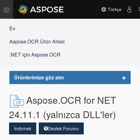
Gezinmeyi
Türkçe
değiştir
Ev
Aspose.OCR Ürün Ailesi
.NET için Aspose.OCR
Toggle
Ürünlerimize göz atın
navigat
Aspose.OCR for NET
24.11.1 (yalnızca DLL'ler)
İndirmek
Destek Forumu