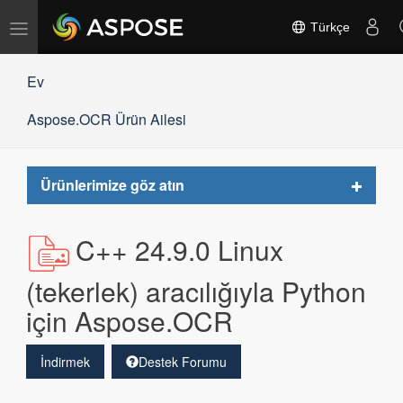
Gezinmeyi
Türkçe
değiştir
Ev
Aspose.OCR Ürün Ailesi
Toggle
Ürünlerimize göz atın
navigat
C++ 24.9.0 Linux
(tekerlek) aracılığıyla Python
için Aspose.OCR
İndirmek
Destek Forumu