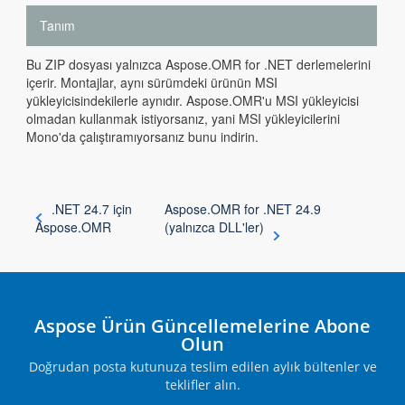
Tanım
Bu ZIP dosyası yalnızca Aspose.OMR for .NET derlemelerini
içerir. Montajlar, aynı sürümdeki ürünün MSI
yükleyicisindekilerle aynıdır. Aspose.OMR'u MSI yükleyicisi
olmadan kullanmak istiyorsanız, yani MSI yükleyicilerini
Mono'da çalıştıramıyorsanız bunu indirin.
.NET 24.7 için
Aspose.OMR for .NET 24.9
Aspose.OMR
(yalnızca DLL'ler)
Aspose Ürün Güncellemelerine Abone
Olun
Doğrudan posta kutunuza teslim edilen aylık bültenler ve
teklifler alın.