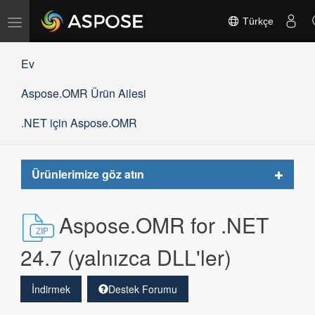
Gezinmeyi
Türkçe
değiştir
Ev
Aspose.OMR Ürün Ailesi
.NET için Aspose.OMR
Toggle
Ürünlerimize göz atın
navigat
Aspose.OMR for .NET
24.7 (yalnızca DLL'ler)
İndirmek
Destek Forumu