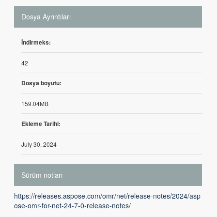
Dosya Ayrıntıları
İndirmeks:
42
Dosya boyutu:
159.04MB
Ekleme Tarihi:
July 30, 2024
Sürüm notları
https://releases.aspose.com/omr/net/release-notes/2024/asp
ose-omr-for-net-24-7-0-release-notes/