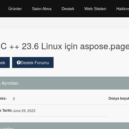
Ürünler
Satın Alma
Destek
Web Siteleri
Hakkı
C ++ 23.6 Linux için aspose.pag
mek
Destek Forumu
Ayrıntıları
eks:
Dosya boyut
2
 Tarihi:
June 29, 2023
 notları