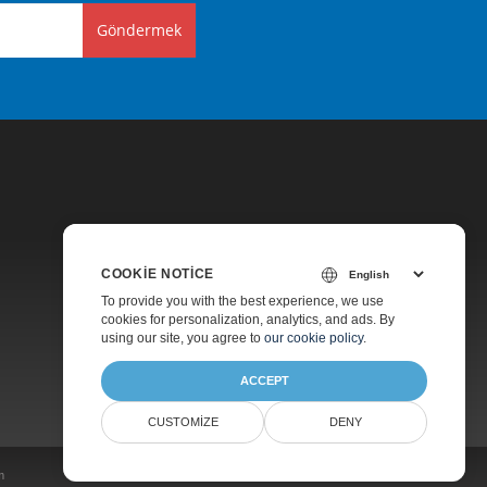
Göndermek
COOKIE NOTICE
Fiyatlandırma
To provide you with the best experience, we use
cookies for personalization, analytics, and ads. By
Ücretsiz Danışmanlık
using our site, you agree to
our cookie policy
.
Hakkında
ACCEPT
CUSTOMIZE
DENY
m