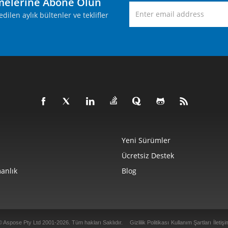
melerine Abone Olun
ilen aylık bültenler ve teklifler
Yeni Sürümler
Ücretsiz Destek
anlık
Blog
© Aspose Pty Ltd 2001-2026. Tüm hakları Saklıdır.
Gizlilik Politikası
Kullanım Şartları
İletişi