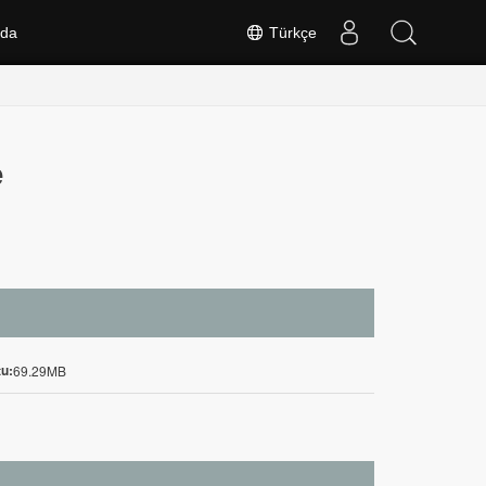
nda
Türkçe
e
u:
69.29MB