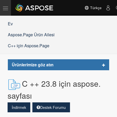
Gezinmeyi
Türkçe
değiştir
Ev
Aspose.Page Ürün Ailesi
C++ için Aspose.Page
Toggle
Ürünlerimize göz atın
navigat
C ++ 23.8 için aspose.
sayfası
İndirmek
Destek Forumu