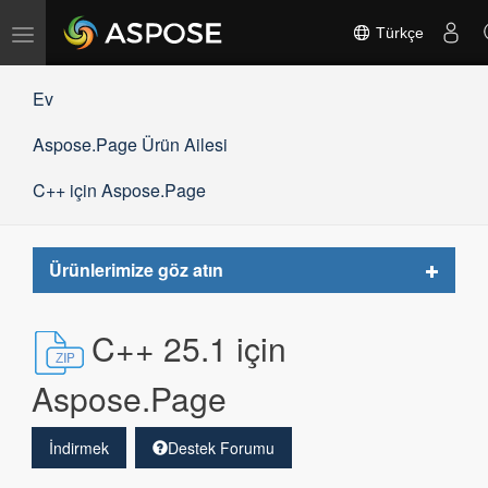
Gezinmeyi
Türkçe
değiştir
Ev
Aspose.Page Ürün Ailesi
C++ için Aspose.Page
Toggle
Ürünlerimize göz atın
navigat
C++ 25.1 için
Aspose.Page
İndirmek
Destek Forumu