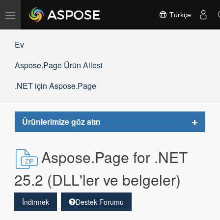
Gezinmeyi
Türkçe
değiştir
Ev
Aspose.Page Ürün Ailesi
.NET için Aspose.Page
Toggle
Ürünlerimize göz atın
navigat
Aspose.Page for .NET
25.2 (DLL'ler ve belgeler)
İndirmek
Destek Forumu