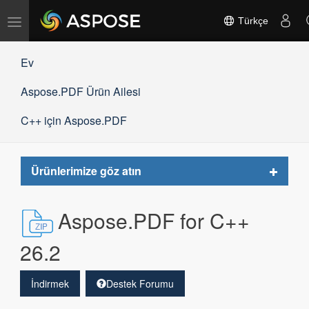
Gezinmeyi
Türkçe
değiştir
Ev
Aspose.PDF Ürün Ailesi
C++ için Aspose.PDF
Toggle
Ürünlerimize göz atın
navigat
Aspose.PDF for C++
26.2
İndirmek
Destek Forumu