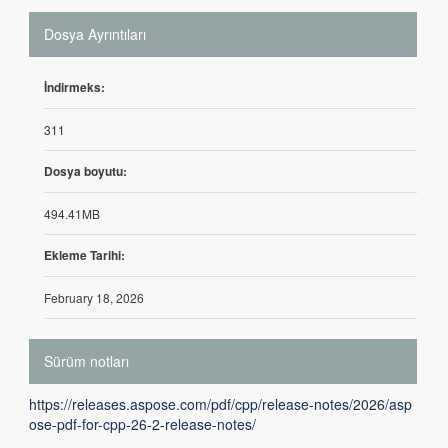
Dosya Ayrıntıları
İndirmeks:
311
Dosya boyutu:
494.41MB
Ekleme Tarihi:
February 18, 2026
Sürüm notları
https://releases.aspose.com/pdf/cpp/release-notes/2026/asp
ose-pdf-for-cpp-26-2-release-notes/