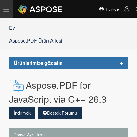
Gezinmeyi
Türkçe
değiştir
Ev
Aspose.PDF Ürün Ailesi
Toggle
Ürünlerimize göz atın
navigat
Aspose.PDF for
JavaScript via C++ 26.3
İndirmek
Destek Forumu
Dosya Ayrıntıları