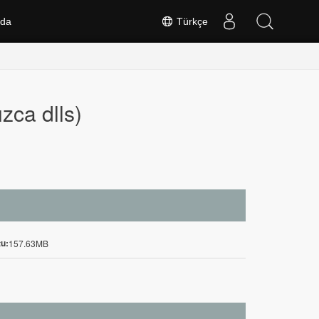
nda
Türkçe
zca dlls)
u:
157.63MB