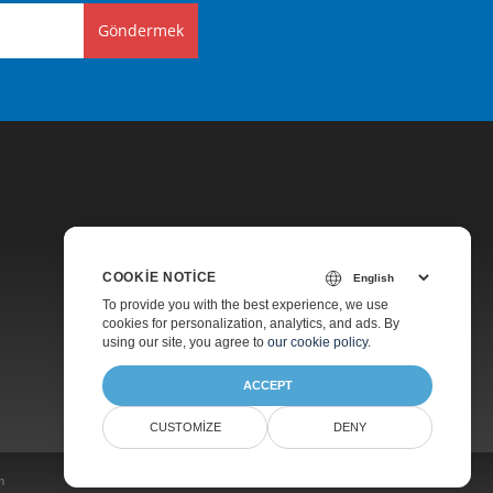
Göndermek
COOKIE NOTICE
Fiyatlandırma
To provide you with the best experience, we use
cookies for personalization, analytics, and ads. By
Ücretsiz Danışmanlık
using our site, you agree to
our cookie policy
.
Hakkında
ACCEPT
CUSTOMIZE
DENY
m