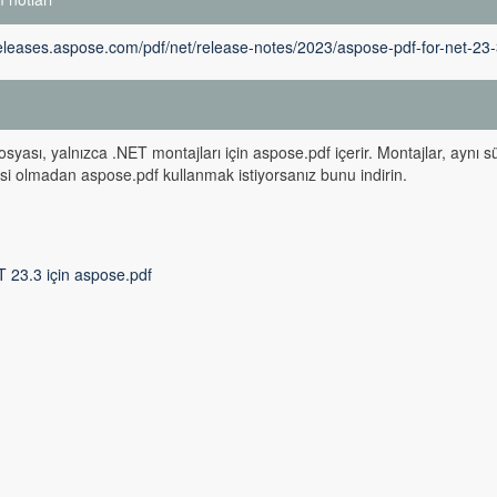
releases.aspose.com/pdf/net/release-notes/2023/aspose-pdf-for-net-23
m
osyası, yalnızca .NET montajları için aspose.pdf içerir. Montajlar, aynı
isi olmadan aspose.pdf kullanmak istiyorsanız bunu indirin.
T 23.3 için aspose.pdf