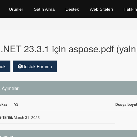
Ürünler
Satın Alma
Destek
Web Siteleri
Hakkı
.NET 23.3.1 için aspose.pdf (yalnı
mek
Destek Forumu
Ayrıntıları
eks:
Dosya boyut
93
 Tarihi:
March 31, 2023
 notları