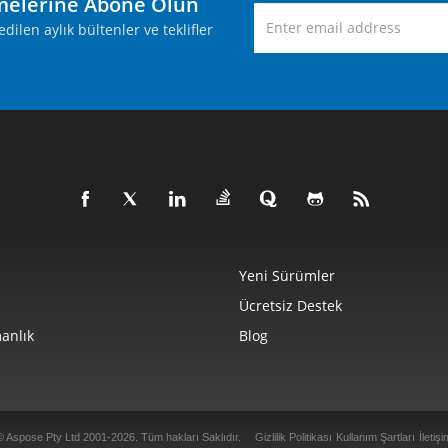
melerine Abone Olun
ilen aylık bültenler ve teklifler
Yeni Sürümler
Ücretsiz Destek
anlık
Blog
© Aspose Pty Ltd 2001-2026. Tüm hakları Saklıdır.
Gizlilik Politikası
Kullanım Şartları
İletişi