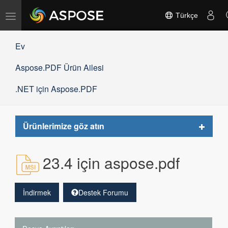
Gezinmeyi
Türkçe
değiştir
Ev
Aspose.PDF Ürün Ailesi
.NET için Aspose.PDF
Toggle
Ürünlerimize göz atın
navigat
23.4 için aspose.pdf
İndirmek
Destek Forumu