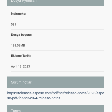
Dosya Ayrıntıları
İndirmeks:
581
Dosya boyutu:
188.59MB
Ekleme Tarihi:
April 13, 2023
Sürüm notları
https://releases.aspose.com/pdf/net/release-notes/2023/aspo
se-pdf-for-net-23-4-release-notes
Tanım