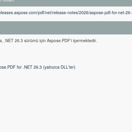
releases.aspose.com/pdf/net/release-notes/2026/aspose-pdf-for-net-26-
m
, .NET 26.3 sürümü için Aspose.PDF'i içermektedir.
ose.PDF for .NET 26.3 (yalnızca DLL'ler)