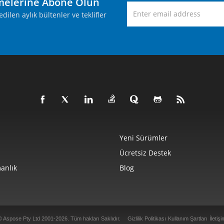
melerine Abone Olun
ilen aylık bültenler ve teklifler
Yeni Sürümler
Ücretsiz Destek
anlık
Blog
© Aspose Pty Ltd 2001-2026. Tüm hakları Saklıdır.
Gizlilik Politikası
Kullanım Şartları
İletişi