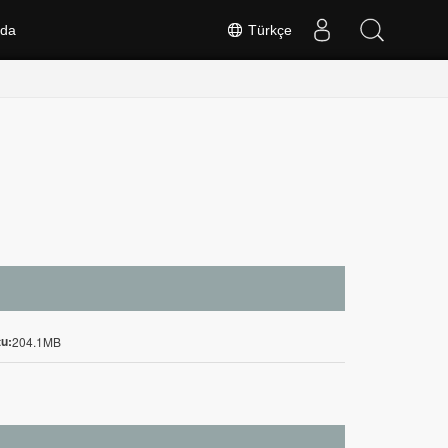
nda
Türkçe
u:
204.1MB