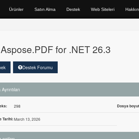
Ürünler
Satın Alma
Destek
Web Siteleri
Hakkı
Aspose.PDF for .NET 26.3
mek
Destek Forumu
Ayrıntıları
eks:
Dosya boyut
298
 Tarihi:
March 13, 2026
 notları