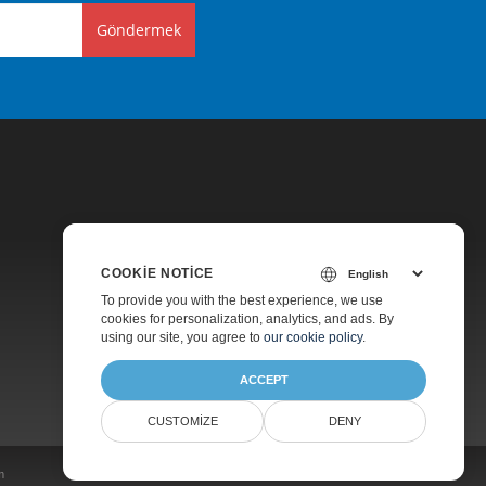
Göndermek
COOKIE NOTICE
Fiyatlandırma
To provide you with the best experience, we use
cookies for personalization, analytics, and ads. By
Ücretsiz Danışmanlık
using our site, you agree to
our cookie policy
.
Hakkında
ACCEPT
CUSTOMIZE
DENY
m