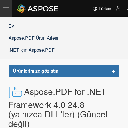
Gezinmeyi
Türkçe
değiştir
Ev
Aspose.PDF Ürün Ailesi
.NET için Aspose.PDF
Toggle
Ürünlerimize göz atın
navigat
Aspose.PDF for .NET
Framework 4.0 24.8
(yalnızca DLL'ler) (Güncel
değil)