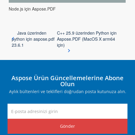
Node.js için Aspose.PDF
Java üzerinden
C++ 25.9 üzerinden Python için
python için aspose.pdf
Aspose.PDF (MacOS X arm64
23.6.1
için)
Aspose Ürün Güncellemelerine Abone
Olun
Aylık bültenleri ve teklifleri doğrudan posta kutunuza alın.
Gönder