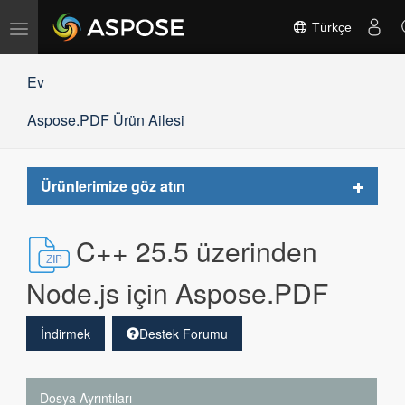
Gezinmeyi
Türkçe
değiştir
Ev
Aspose.PDF Ürün Ailesi
Toggle
Ürünlerimize göz atın
navigat
C++ 25.5 üzerinden
Node.js için Aspose.PDF
İndirmek
Destek Forumu
Dosya Ayrıntıları