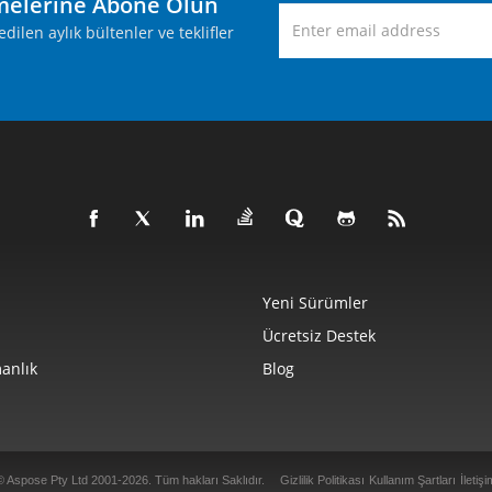
melerine Abone Olun
ilen aylık bültenler ve teklifler
Yeni Sürümler
Ücretsiz Destek
anlık
Blog
© Aspose Pty Ltd 2001-2026. Tüm hakları Saklıdır.
Gizlilik Politikası
Kullanım Şartları
İletişi