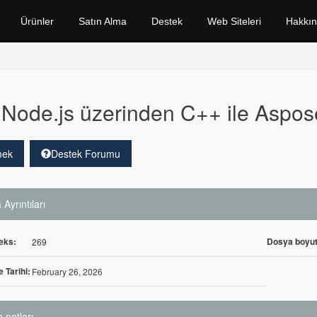
Ürünler
Satın Alma
Destek
Web Siteleri
Hakkı
Node.js üzerinden C++ ile Aspo
mek
Destek Forumu
Ayrıntıları
eks:
Dosya boyut
269
 Tarihi:
February 26, 2026
 notları