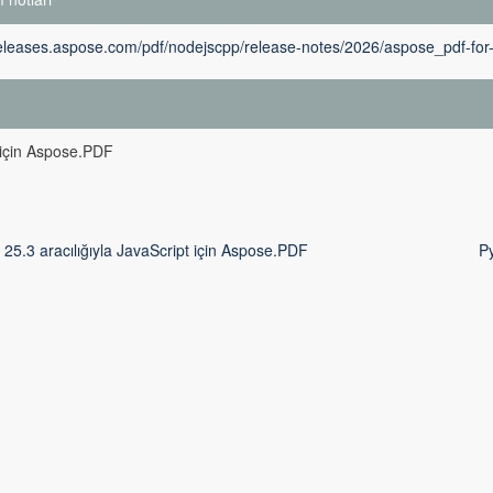
releases.aspose.com/pdf/nodejscpp/release-notes/2026/aspose_pdf-for
m
 için Aspose.PDF
25.3 aracılığıyla JavaScript için Aspose.PDF
Py