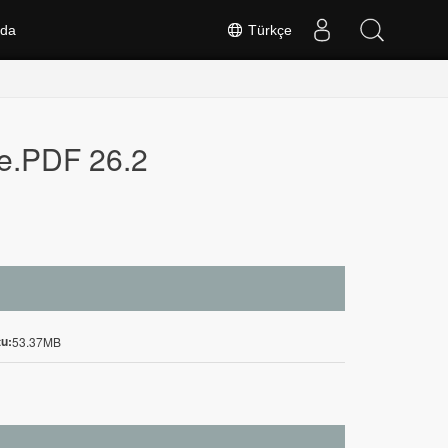
nda
Türkçe
se.PDF 26.2
u:
53.37MB