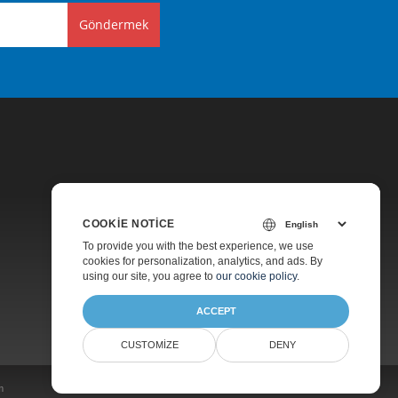
Göndermek
COOKIE NOTICE
Fiyatlandırma
To provide you with the best experience, we use
cookies for personalization, analytics, and ads. By
Ücretsiz Danışmanlık
using our site, you agree to
our cookie policy
.
Hakkında
ACCEPT
CUSTOMIZE
DENY
m