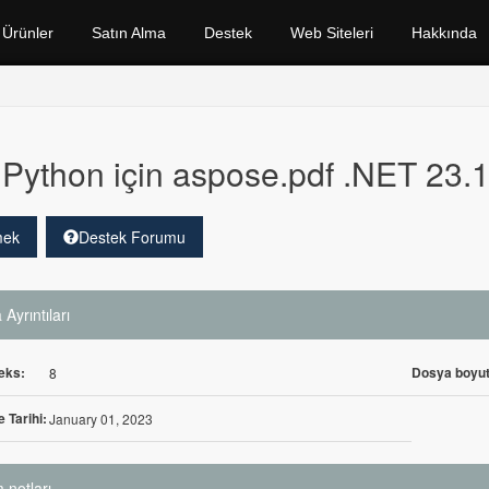
Ürünler
Satın Alma
Destek
Web Siteleri
Hakkında
Python için aspose.pdf .NET 23.1
mek
Destek Forumu
Ayrıntıları
eks:
Dosya boyut
8
 Tarihi:
January 01, 2023
 notları