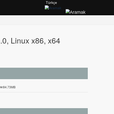
Türkçe
.0, Linux x86, x64
u:
84.73MB