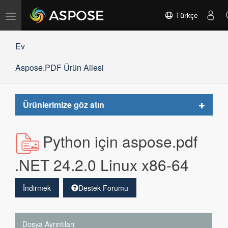
Gezinmeyi
Türkçe
değiştir
Ev
Aspose.PDF Ürün Ailesi
Toggle
Ürünlerimize göz atın
navigat
Python için aspose.pdf
.NET 24.2.0 Linux x86-64
İndirmek
Destek Forumu
Dosya Ayrıntıları