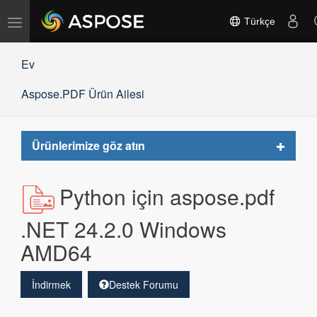
Gezinmeyi
Türkçe
değiştir
Ev
Aspose.PDF Ürün Ailesi
Toggle
Ürünlerimize göz atın
navigat
Python için aspose.pdf
.NET 24.2.0 Windows
AMD64
İndirmek
Destek Forumu