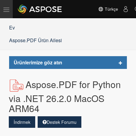
Gezinmeyi
Türkçe
değiştir
Ev
Aspose.PDF Ürün Ailesi
Toggle
Ürünlerimize göz atın
navigat
Aspose.PDF for Python
via .NET 26.2.0 MacOS
ARM64
İndirmek
Destek Forumu