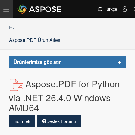
Gezinmeyi
Türkçe
değiştir
Ev
Aspose.PDF Ürün Ailesi
Toggle
Ürünlerimize göz atın
navigat
Aspose.PDF for Python
via .NET 26.4.0 Windows
AMD64
İndirmek
Destek Forumu